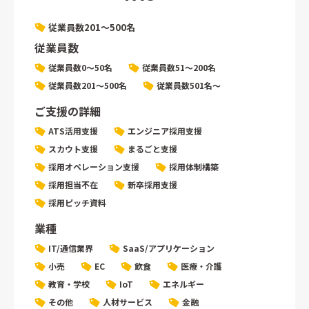
従業員数201〜500名
従業員数
従業員数0〜50名
従業員数51〜200名
従業員数201〜500名
従業員数501名〜
ご支援の詳細
ATS活用支援
エンジニア採用支援
スカウト支援
まるごと支援
採用オペレーション支援
採用体制構築
採用担当不在
新卒採用支援
採用ピッチ資料
業種
IT/通信業界
SaaS/アプリケーション
小売
EC
飲食
医療・介護
教育・学校
IoT
エネルギー
その他
人材サービス
金融