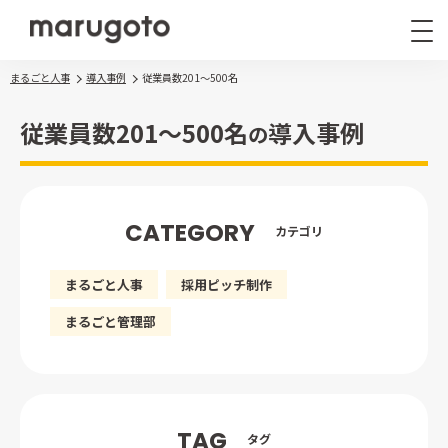
まるごと人事
導入事例
従業員数201〜500名
従業員数201〜500名
導入事例
の
CATEGORY
カテゴリ
まるごと人事
その他サービス
まるごと人事
採用ピッチ制作
導入事例
お役立ち情報
まるごと管理部
ナレッジ資料
ウェビナー
TAG
タグ