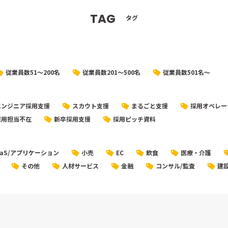
TAG
タグ
従業員数51〜200名
従業員数201〜500名
従業員数501名〜
エンジニア採用支援
スカウト支援
まるごと支援
採用オペレー
採用担当不在
新卒採用支援
採用ピッチ資料
aaS/アプリケーション
小売
EC
飲食
医療・介護
その他
人材サービス
金融
コンサル/監査
建