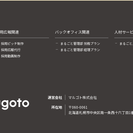
用広報関連
バックオフィス関連
人材サー
採用ピッチ制作
まるごと管理部 労務プラン
まるごと
採用広報代行
まるごと管理部 経理プラン
採用動画制作
運営会社
マルゴト株式会社
所在地
〒060-0061
北海道札幌市中央区南一条西十六丁目1番地