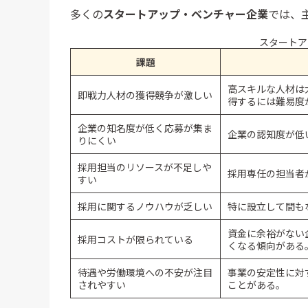
多くの
スタートアップ・ベンチャー企業
では、
ビズリーチ
スタートア
Eight Career Design
課題
スタートアップ・ベンチャー企業における
高スキルな人材は
即戦力人材の獲得競争が激しい
得するには難易度
スタートアップ・ベンチャー企業の採用に強い媒
自社の採用計画に適している
企業の知名度が低く応募が集ま
企業の認知度が低
りにくい
自社にマッチした採用媒体を選ぶことが成
採用担当のリソースが不足しや
採用専任の担当者
すい
採用に関するノウハウが乏しい
特に設立して間も
資金に余裕がない
採用コストが限られている
くなる傾向がある
待遇や労働環境への不安が注目
事業の安定性に対
されやすい
ことがある。