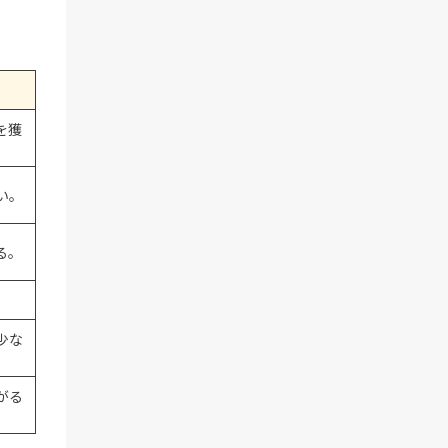
を獲
い。
る。
少な
がる