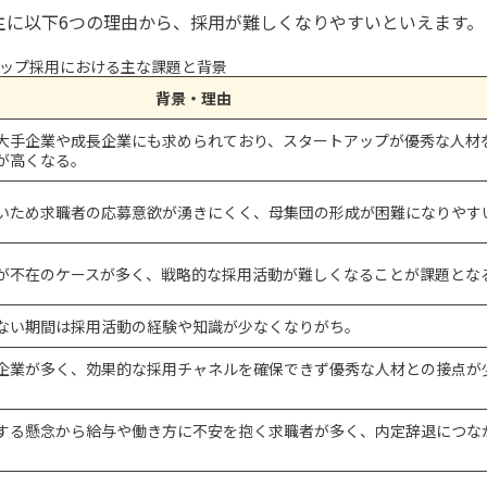
主に以下6つの理由から、採用が難しくなりやすいといえます。
ップ採用における主な課題と背景
背景・理由
採用媒体の選び方
大手企業や成長企業にも求められており、スタートアップが優秀な人材
が高くなる。
体
いため求職者の応募意欲が湧きにくく、母集団の形成が困難になりやす
功のカギ
が不在のケースが多く、戦略的な採用活動が難しくなることが課題とな
ない期間は採用活動の経験や知識が少なくなりがち。
企業が多く、効果的な採用チャネルを確保できず優秀な人材との接点が
。
する懸念から給与や働き方に不安を抱く求職者が多く、内定辞退につな