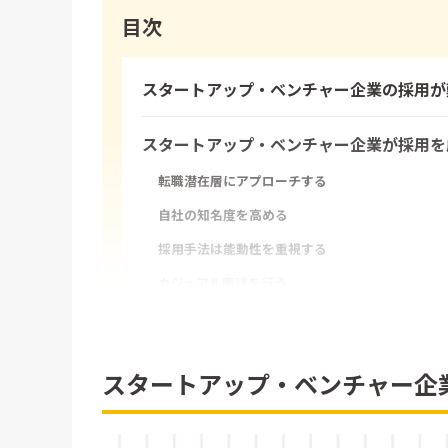
目次
スタートアップ・ベンチャー企業の採用が
スタートアップ・ベンチャー企業が採用を
転職潜在層にアプローチする
自社の知名度を高める
採用手法は能動性を重視する
カジュアル面談を行う
採用CXの重要性を理解する
スタートアップ・ベンチャー企業が採用す
スタートアップ・ベンチャー企
ミッション・ビジョンに共感している
意思決定力がある