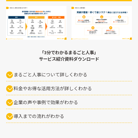
Wantedly運用代行
採用広報関連
採用ピッチ制作
採用広報代行
採用動画制作
「3分でわかるまるごと人事」
サービス紹介資料ダウンロード
バックオフィス代行
まるごと管理部 労務プラン
まるごと人事について詳しくわかる
まるごと管理部 経理プラン
料金やお得な活用方法が詳しくわかる
人材サービス
企業の声や事例で効果がわかる
まるごと人事エージェント
導入までの流れがわかる