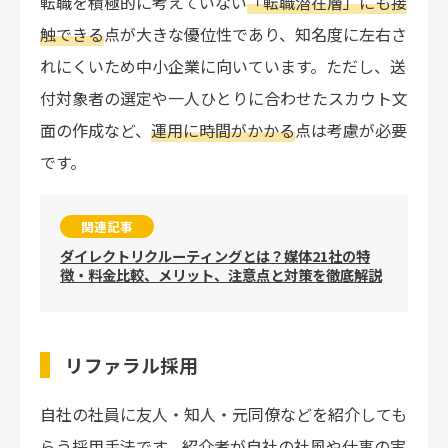
転職を積極的に考えていない
「転職潜在層」にも接
触できる
点が大きな優位性であり、知名度に左右さ
れにくいため中小企業に向いています。ただし、送
付対象者の選定や一人ひとりに合わせたスカウト文
面の作成など、
運用に時間がかかる
点は考慮が必要
です。
関連記事
ダイレクトリクルーティングとは？媒体21社の特
徴・料金比較、メリット、注意点と対策を徹底解説
リファラル採用
自社の社員に友人・知人・元同僚などを紹介しても
らう採用手法です。紹介者が自社の社風や仕事の実