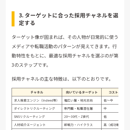
3. ターゲットに合った採用チャネルを選
定する
ターゲット像が固まれば、その人物が日常的に使う
メディアや転職活動のパターンが見えてきます。行
動特性をもとに、最適な採用チャネルを選ぶのが第
3のステップです。
採用チャネルの主な特徴は、以下のとおりです。
チャネル
向いているターゲット
コスト感
求人検索エンジン（Indeed等）
幅広い層・地元志向
低〜中
ダイレクトリクルーティング
専門職・転職潜在層
中
SNSリクルーティング
20〜30代・Z世代
低
人材紹介エージェント
即戦力・ハイクラス
高（成功報酬）