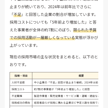
止まりが続いており、2024年は前年比でさらに
「
不足
」と回答した企業の割合が増加しています。
採用コストについても「5年前より増加した」と答
えた事業者が全体の約7割にのぼり、
限られた予算
での採用活動が一層厳しくなっている
実態が浮かび
上がっています。
現在の採用市場の主な状況をまとめると、以下のと
おりです。
指標・項目
概要
人材不足感
中小企業の「不足」回答が高止まり継続。2024年は前年比で
採用コスト
約7割の事業者が「5年前より増加した」と回答
不足職種
製造作業者・販売従業者・サービス職・運輸・建設など現業
採用成功の傾向
経営者自らが採用に携わる企業ほど予定人数を採用できてい