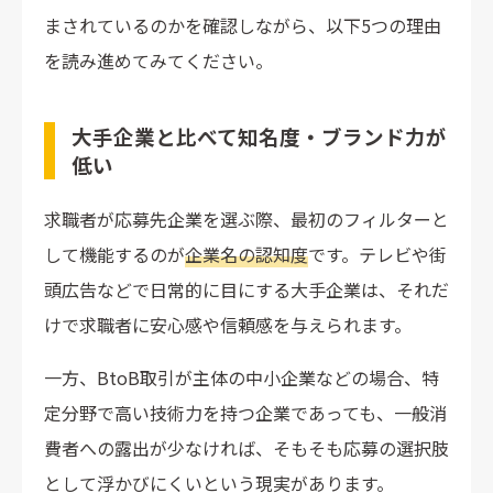
中小企業が採用を成功させる7つのコツ
まされているのかを確認しながら、以下5つの理由
採用サイト・求人票の情報を常に最新かつ具体的に保つ
を読み進めてみてください。
選考スピードを上げて候補者を逃さない
中小企業ならではの強みを前面に打ち出す
大手企業と比べて知名度・ブランド力が
経営層を巻き込み全社で採用に取り組む
低い
採用管理システム（ATS）を導入してデータで改善する
内定後フォローと定着支援で早期離職を防ぐ
求職者が応募先企業を選ぶ際、最初のフィルターと
活用できる助成金・補助金を把握しコストを最適化する
して機能するのが
企業名の認知度
です。テレビや街
頭広告などで日常的に目にする大手企業は、それだ
まとめ
けで求職者に安心感や信頼感を与えられます。
一方、BtoB取引が主体の中小企業などの場合、特
定分野で高い技術力を持つ企業であっても、一般消
費者への露出が少なければ、そもそも応募の選択肢
として浮かびにくいという現実があります。