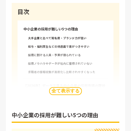
目次
中小企業の採用が難しい5つの理由
大手企業と比べて知名度・ブランド力が低い
給与・福利厚生などの待遇面で差がつきやすい
採用に割ける人員・予算が限られている
採用ノウハウやデータが社内に蓄積されていない
求職者の情報収集が高度化し比較されやすくなった
【2026年】データで見る中小企業の採用市場の現状
全て表示する
【4ステップ】中小企業がとるべき採用戦略
1. 自社の独自の魅力を発掘し言語化する
中小企業の採用が難しい5つの理由
2. 採用ターゲット（ペルソナ）と必須条件を明確にする
3. ターゲットに合った採用チャネルを選定する