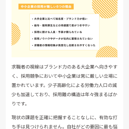
4. 採用データを蓄積しPDCAを回す
中小企業におすすめの採用方法12選
求人サイト
ハローワーク
求人検索エンジン
ダイレクトリクルーティング
リファラル採用
求職者の視線はブランド力のある大企業へ向きやす
SNSリクルーティング
く、採用競争において中小企業は常に厳しい立場に
自社採用サイト・オウンドメディア
置かれています。少子高齢化による労働力人口の減
人材紹介エージェント
少も加速しており、採用難の構造は年々強まるばか
合同企業説明会・就職イベント
インターンシップ
りです。
アルムナイ採用
現状の課題を正確に把握することなしに、有効な打
採用代行の活用
ち手は見つけられません。自社がどの要因に最も悩