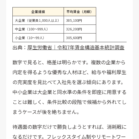
企業規模
平均賃金（月額）
大企業（従業員1,000人以上）
385,100円
中企業（100〜999人）
326,200円
小企業（10〜99人）
305,600円
出典：
厚生労働省｜令和7年賃金構造基本統計調査
数字で見ると、格差は明らかです。複数の企業から
内定を得るような優秀な人材ほど、給与や福利厚生
の充実度を見比べて入社先を選ぶ傾向にあります。
中小企業は大企業と同水準の条件を即座に用意する
ことは難しく、条件比較の段階で候補から外れてし
まうケースが後を絶ちません。
待遇面の数字だけで勝負しようとすれば、消耗戦に
なるだけです。フレックスタイム制やリモートワー