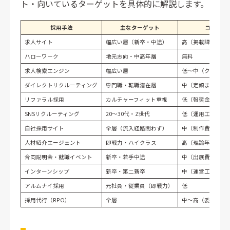
ト・向いているターゲットを具体的に解説します。
採用手法
主なターゲット
コスト感
求人サイト
幅広い層（新卒・中途）
高（掲載課金型）
ハローワーク
地元志向・中高年層
無料
求人検索エンジン
幅広い層
低〜中（クリック
ダイレクトリクルーティング
専門職・転職潜在層
中（定額または成
リファラル採用
カルチャーフィット重視
低（報奨金のみ）
SNSリクルーティング
20〜30代・Z世代
低（運用工数あり
自社採用サイト
全層（流入経路問わず）
中（制作費）
人材紹介エージェント
即戦力・ハイクラス
高（理論年収の30
合同説明会・就職イベント
新卒・若手中途
中（出展費）
インターンシップ
新卒・第二新卒
中（運営工数あり
アルムナイ採用
元社員・従業員（即戦力）
低
採用代行（RPO）
全層
中〜高（委託費）