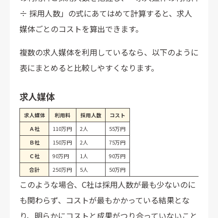
÷ 採用人数」の式にあてはめて計算すると、求人
媒体ごとのコストを算出できます。
複数の求人媒体を利用しているなら、以下のように
表にまとめると比較しやすくなります。
求人媒体
求人媒体
利用料
採用人数
コスト
Ａ社
110万円
2人
55万円
Ｂ社
150万円
2人
75万円
Ｃ社
90万円
1人
90万円
合計
250万円
5人
50万円
このような場合、C社は採用人数が最も少ないのに
も関わらず、コストが最もかかっている結果とな
り、明らかにコストと成果がつり合っていないこと