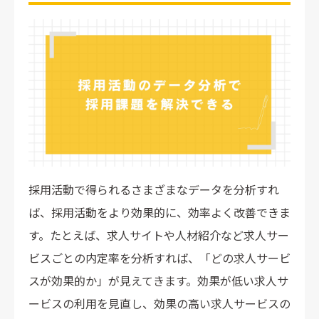
採用活動全体のコスト
応募経路ごとの内定率
歩留まり率
【目的別】データ分析の具体的な活用例
1.費用対効果が高い求人媒体を把握したい
2.選考辞退・内定辞退を減らしたい
3.ダイレクトリクルーティングからの内定率を高めたい
採用分析を行う際の注意点
採用活動で得られるさまざまなデータを分析すれ
データ分析によって知りたいこと・成し遂げたいことの目的
ば、採用活動をより効果的に、効率よく改善できま
を明確にする
す。たとえば、求人サイトや人材紹介など求人サー
定量データだけでなく定性データまで可視化する
ビスごとの内定率を分析すれば、「どの求人サービ
採用活動のデータ分析ならツール利用がおすすめ！エ
スが効果的か」が見えてきます。効果が低い求人サ
クセル・紙での管理が不要
ービスの利用を見直し、効果の高い求人サービスの
データ分析で採用活動を改善しよう