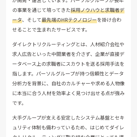
が開発・運営しています。パーソルグループが長年
ミイダスの導入に向いていない企業
の事業を通じて培ってきた
採用ノウハウと求職者デ
ハイクラス・専門職のピンポイント採用が最優先の企業
ータ
、そして
最先端のHRテクノロジー
を掛け合わ
地域を限定した採用を重視する企業
せることで生まれたサービスです。
まとめ
ダイレクトリクルーティングとは、人材紹介会社や
求人広告といった中間業者を介さず、企業が直接デ
ータベース上の求職者にスカウトを送る採用手法を
指します。パーソルグループが持つ信頼性とデータ
分析力を背景に、自社のカルチャーや求める人物像
に本当に合う人材を効率よく見つけ出せる点が強み
です。
大手グループが支える安定したシステム基盤とセキ
ュリティ体制も備わっているため、はじめてダイレ