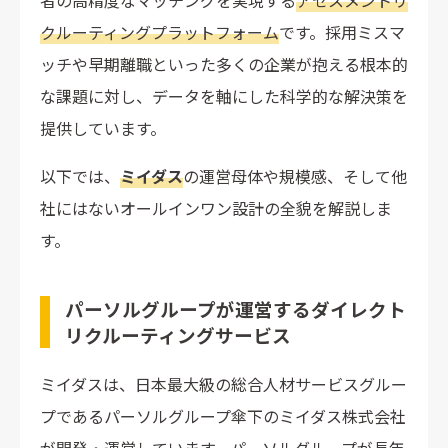
者の高精度なマッチングを実現する
アセスメントリ
健康経営優良法人認定の取得支援
クルーティングプラットフォーム
です。採用ミスマ
ッチや早期離職といった多くの企業が抱える根本的
ミイダスと他社ダイレクトリクルーティングサービス
の料金比較
な課題に対し、データを軸にした科学的な解決策を
提供しています。
【4ステップ】ミイダスの導入から利用開始までの流
れ
以下では、
ミイダス
の運営母体や規模感、そして他
1. 無料トライアルに登録して求職者を検索する
社にはないオールインワン設計の全貌を解説しま
2. コンピテンシー診断で自社の活躍人材を分析する
す。
3. 診断結果をもとに求める人材の要件を設定する
4. 有料プランに申し込み、スカウト配信を開始する
パーソルグループが運営するダイレクト
ミイダスの導入がおすすめの企業
リクルーティングサービス
複数名の中途採用を計画している企業
ミイダスは、日本最大級の総合人材サービスグルー
採用コストを事前に確定させたい企業
採用だけでなく組織分析・人材育成も並行したい企業
プであるパーソルグループ傘下のミイダス株式会社