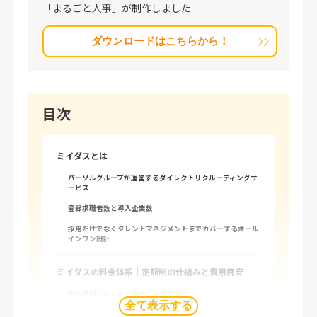
「まるごと人事」が制作しました
ダウンロードはこちらから！
目次
ミイダスとは
パーソルグループが運営するダイレクトリクルーティングサ
ービス
登録求職者数と導入企業数
採用だけでなくタレントマネジメントまでカバーするオール
インワン設計
ミイダスの料金体系｜定額制の仕組みと費用目安
契約期間に応じた定額制で成果報酬なし
全て表示する
何人採用してもスカウト送り放題で追加費用ゼロ