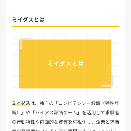
料金は従業員数や契約期間で変動するため要問い合わせ
口コミから見る費用感は年間約70万〜130万円
ミイダスとは
東京商工会議所の優待プランなら25〜30%割引で導入可能
ミイダスで無料で使える4つの機能
1,700以上の検索項目で求職者データベースを閲覧
コンピテンシー診断（特性診断）を30名まで無料で受験
はたらきがいサーベイで従業員の満足度を可視化
自社HPとの連携・タレントプールの作成
ミイダスの有料プランで使える6つの機能
求人掲載とスカウト送信・求職者とのメッセージ
ミイダス
は、独自の「コンピテンシー診断（特性診
自動スカウト機能で採用工数を大幅削減
断）」や「バイアス診断ゲーム」を活用して求職者
構造化面接の質問集で面接精度を均一化
の行動特性や内面的な資質を可視化し、企業と求職
組織サーベイで離職兆候を早期キャッチ
200以上の研修コンテンツで人材育成を支援