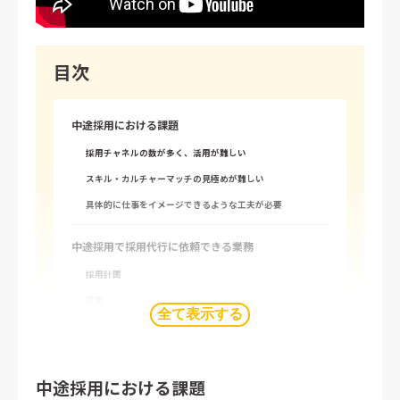
目次
中途採用における課題
採用チャネルの数が多く、活用が難しい
スキル・カルチャーマッチの見極めが難しい
具体的に仕事をイメージできるような工夫が必要
中途採用で採用代行に依頼できる業務
採用計画
募集
全て表示する
選考
内定
中途採用における課題
中途採用の採用代行を用いた成功事例