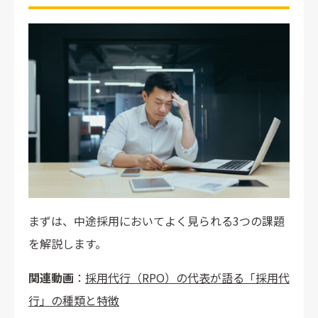
データを元にした採用活動の支援｜株式会社 TRUSTDOCK
ミスがなく丁寧な対応により、求職者体験を向上｜株式会社
ブイキューブ
採用担当者が不在でも22名の採用に成功｜株式会社スマート
ショッピング
中途採用の採用代行の選び方
採用ノウハウ（業界・職種・媒体など）
支援体制
スピード感
採用代行の活用で効率的な中途採用を
まずは、中途採用においてよく見られる3つの課題
を解説します。
関連動画
：
採用代行（RPO）の代表が語る「採用代
行」の種類と特徴