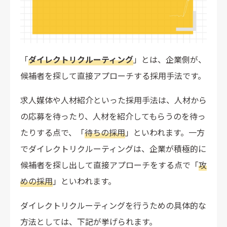
【エンジニア採用向け】ダイレクトリクルーティング
サービスの選び方
登録しているユーザー層をチェック
「
ダイレクトリクルーティング
」とは、企業側が、
母集団の大きさをチェック
候補者を探して直接アプローチする採用手法です。
スキル可視化機能の有無をチェック
サポート体制をチェック
求人媒体や人材紹介といった採用手法は、人材から
ダイレクトリクルーティングにおけるエンジニア採用
の応募を待ったり、人材を紹介してもらうのを待っ
の実践ノウハウ
たりする点で、「
待ちの採用
」といわれます。一方
現場のエンジニアの意見を聞いてターゲット設定する
でダイレクトリクルーティングは、企業が積極的に
スカウトメールは候補者ごとにカスタマイズする
候補者を探し出して直接アプローチをする点で「
攻
面接ではなく、まずは「カジュアル面談」に誘う
めの採用
」といわれます。
エンジニア専用の採用ピッチ資料を作成する
ダイレクトリクルーティングを行うための具体的な
エンジニア採用のダイレクトリクルーティングでよく
ある失敗と対策
方法としては、下記が挙げられます。