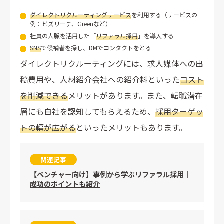
スカウト文が定型文で返信率が低い
ダイレクトリクルーティングサービス
を利用する（サービスの
現場との連携不足で選考が進まない
例：ビズリーチ、Greenなど）
短期的な成果を求めすぎて挫折する
社員の人脈を活用した「
リファラル採用
」を導入する
SNS
で候補者を探し、DMでコンタクトをとる
ダイレクトリクルーティングを活用して効果的なエン
ダイレクトリクルーティングには、求人媒体への出
ジニア採用を
稿費用や、人材紹介会社への紹介料といった
コスト
を削減できる
メリットがあります。また、転職潜在
層にも自社を認知してもらえるため、
採用ターゲッ
トの幅が広がる
といったメリットもあります。
関連記事
【ベンチャー向け】事例から学ぶリファラル採用｜
成功のポイントも紹介