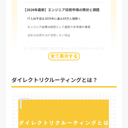
【2026年最新】エンジニア採用市場の現状と課題
IT人材不足は2030年に最大80万人規模へ
エンジニア採用は依然として超売り手市場が継続
従来の採用手法が通用しない理由
エンジニア採用においてダイレクトリクルーティング
が注目されている理由
全て表示する
転職潜在層のエンジニアにもアプローチできる
個人に合わせた訴求ができる
ダイレクトリクルーティングとは？
採用コストを大幅に削減できる
自社に採用ノウハウが蓄積される
ダイレクトリクルーティング成功の事前準備
求める人物像（ペルソナ）の明確化
現場エンジニアとの連携体制の構築
スカウト運用体制とKPI設計