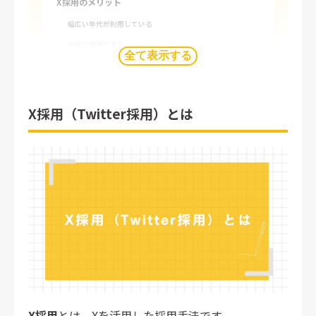
X採用のメリット
幅広い年代が利用している
手軽に投稿できる
全て表示する
拡散されやすい
母集団形成につながる
X採用（Twitter採用）とは
X採用のデメリット
すぐには効果が出づらい
炎上リスクがある
X採用のポイント
継続して発信し続ける
画像や動画を活用する
ターゲットを設定する
担当者の顔や名前を公開するのも一案
担当者のリアルを通じて情報発信する
X採用
とは、Xを活用した採用手法です。