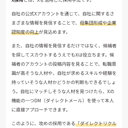
求職者からの連絡には早めに返信する
自社の公式Xアカウントを通じて、自社に関するさ
新機能「X Hiring」について
まざまな情報を発信することで、
母集団形成や企業
情報の拡散性の高さを味方に、効果的なX採用を
認知度の向上
が見込めます。
また、自社の情報を発信するだけではなく、候補者
を探してスカウトするうえでもXは役立ちます。候
補者のアカウントの投稿内容を見ることで、転職意
識が高そうな人材や、自社が求めるスキルや経験を
持っていそうな人材かどうかの判断もできるでしょ
う。自社にマッチしそうな人材を見つけたら、Xの
機能の一つDM（ダイレクトメール）を使って本人
に直接アプローチできます。
このように、攻めの採用である
「ダイレクトリクル