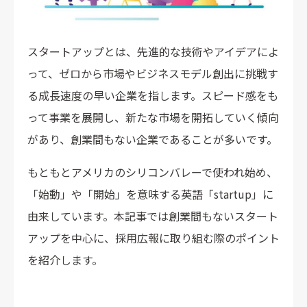
採用広報記事のつくり方と作成時のポイント
1. 採用広報記事の目的を設定する
スタートアップとは、先進的な技術やアイデアによ
2. 採用ペルソナを設定する
って、ゼロから市場やビジネスモデル創出に挑戦す
3. 伝えるべき内容を決める
る成長速度の早い企業を指します。スピード感をも
4. 読むタイミングと発信方法を設計する
って事業を展開し、新たな市場を開拓していく傾向
採用広報に取り組む際の3つの注意点
があり、創業間もない企業であることが多いです。
1. 応募者の数だけを目標にしない
2. 取り組みに優先順位を付ける
もともとアメリカのシリコンバレーで使われ始め、
3. 継続的に取り組む
「始動」や「開始」を意味する英語「startup」に
由来しています。本記事では創業間もないスタート
スタートアップこそ採用広報を通じて、求職者の自社
理解を促しましょう
アップを中心に、採用広報に取り組む際のポイント
を紹介します。