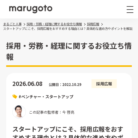
まるごと人事
採用・労務・経理に関するお役立ち情報
採用広報
スタートアップにこそ、採用広報をおすすめする理由とは？具体的な進め方やポイントを解説
採用・労務・経理に関するお役立ち情
報
まるごと人事
その他サービス
2026.06.08
採用広報
公開日：2022.10.29
導入事例
#ベンチャー・スタートアップ
お役立ち情報
ナレッジ資料
この記事の監修者：今 啓亮
ウェビナー
スタートアップにこそ、採用広報をおす
すめする理由とは？具体的な進め方やポ