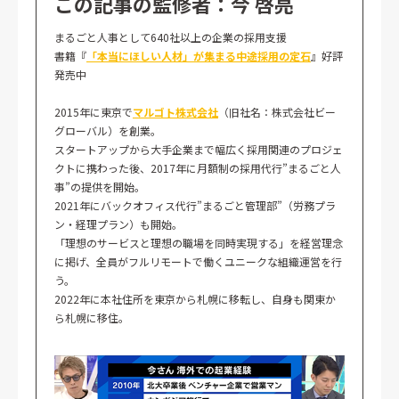
この記事の監修者：今 啓亮
まるごと人事として640社以上の企業の採用支援
書籍『
「本当にほしい人材」が集まる中途採用の定石
』好評
発売中
2015年に東京で
マルゴト株式会社
（旧社名：株式会社ビー
グローバル）を創業。
スタートアップから大手企業まで幅広く採用関連のプロジェ
クトに携わった後、2017年に月額制の採用代行”まるごと人
事”の提供を開始。
2021年にバックオフィス代行”まるごと管理部”（労務プラ
ン・経理プラン）も開始。
「理想のサービスと理想の職場を同時実現する」を経営理念
に掲げ、全員がフルリモートで働くユニークな組織運営を行
う。
2022年に本社住所を東京から札幌に移転し、自身も関東か
ら札幌に移住。