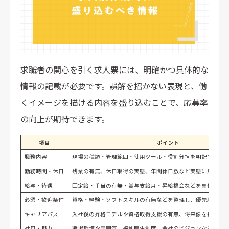
求職者の関心を引く求人票には、明確かつ具体的な
情報の記載が必要です。誤解を招かない表現と、働
くイメージを描ける内容を盛り込むことで、応募率
の向上が期待できます。
項目
ポイント
職務内容
現場の種類・管理範囲・使用ツール・役割分担を明記する
勤務時間・休日
残業の有無、休日取得の実態、年間休日数など実態に即した
給与・待遇
固定給・手当の有無・賞与支給月・昇給機会などを具体的に
必須・歓迎条件
資格・経験・ソフトスキルの有無などを整理し、優先順位を
キャリアパス
入社後の昇格モデルや資格取得支援の有無、将来像を提示す
社風・魅力
職場環境や雰囲気、福利厚生制度、会社のビジョンなどを具