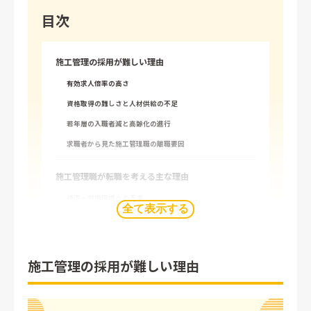
目次
施工管理の採用が難しい理由
有効求人倍率の高さ
資格取得の難しさと人材供給の不足
若年層の入職者減と高齢化の進行
求職者から見た施工管理職の離職要因
施工管理職が転職を考える主な理由
待遇・労働環境への不満
全て表示する
人間関係や職場の雰囲気への不安
キャリアアップを求める志向の変化
他業種への転職における魅力
施工管理の採用が難しい理由
施工管理の採用に有効な手法とは