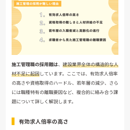
求人広告媒体への掲載
人材紹介・派遣会社への依頼
SNS・ダイレクトリクルーティングの活用
求人票作成時に盛り込むべき情報
施工管理の採用を成功させる工夫
ターゲットに合わせた柔軟な条件提示
施工管理職の採用難は
自社の魅力を明確に伝えるコンテンツづくり
、
建設業界全体の構造的な人
未経験者のポテンシャル採用と育成体制の構築
材不足に起因
しています。ここでは、有効求人倍率
資格取得支援やワークライフバランス施策の導入
の高さや資格取得のハードル、若年層の減少、さら
には職種特有の離職要因など、複合的に絡み合う課
施工管理の採用課題をアウトソーシングで解決
題について詳しく解説します。
まとめ
有効求人倍率の高さ