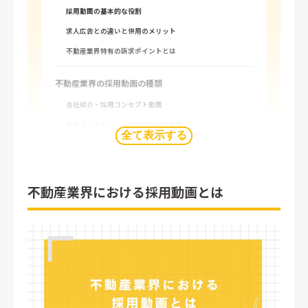
採用動画の基本的な役割
求人広告との違いと併用のメリット
不動産業界特有の訴求ポイントとは
不動産業界の採用動画の種類
会社紹介・採用コンセプト動画
社員インタビュー・座談会形式の動画
全て表示する
ドキュメンタリー・密着動画
説明会やセミナー用のダイジェスト動画
不動産業界における採用動画とは
不動産業界で採用動画が有効な理由
若年層との接点強化に最適な媒体
実際の仕事内容・職場環境を伝えやすい
企業ブランディングと志望度向上につながる
不動産業界での採用動画活用事例