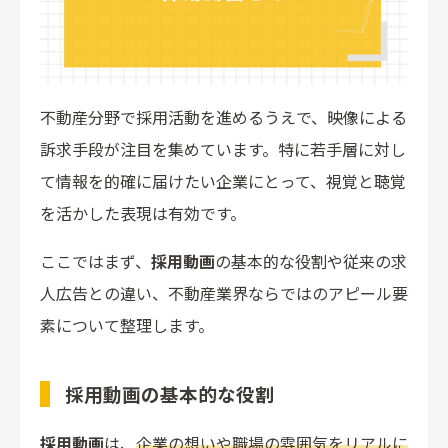
YouTubeを活用したブランディング強化（例：ランドネッ
ト）
Instagramを使ったリーチ拡大（例：ナカジツ）
説明会動画でエントリー数増加（例：リヴトラスト）
動画を軸にしたダイレクトリクルーティング成功例
不動産分野で採用活動を進めるうえで、映像による
訴求手段が注目を集めています。特に若手層に対し
不動産業界で採用動画を制作するポイント
て情報を的確に届けたい企業にとって、視覚と聴覚
目的・ターゲットを明確にする
を活かした表現は有効です。
応募後のアクションまで設計する
ストーリーテリングを活用した構成にする
ここではまず、
採用動画
の基本的な役割や従来の求
スマホ最適化とSNS拡散を意識する
人広告との違い、不動産業界ならではのアピール要
採用業務の外注も視野に入れるべき理由
素について整理します。
まとめ
採用動画の基本的な役割
採用動画
は、
企業の想いや職場の雰囲気をリアルに