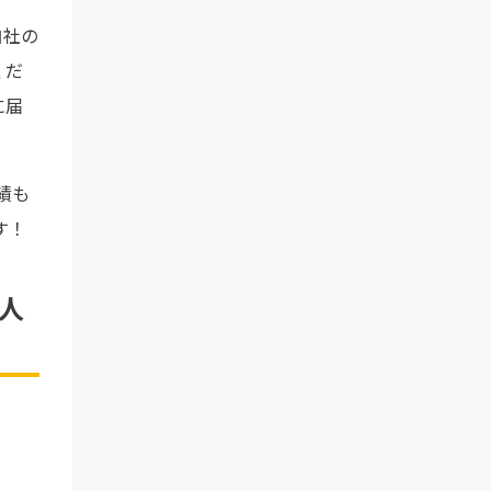
自社の
くだ
に届
績も
す！
人