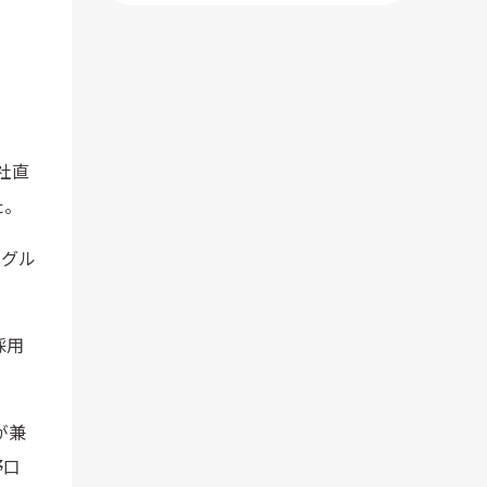
入社直
た。
はグル
採用
が兼
野口