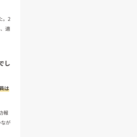
た。2
理、適
でし
員は
功報
つなが