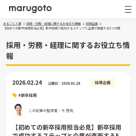
まるごと人事
採用・労務・経理に関するお役立ち情報
採用企画
【初めての新卒採用担当必見】新卒採用で成功するステップと企業が直面する5つの壁
採用・労務・経理に関するお役立ち情
報
まるごと人事
その他サービス
2026.02.24
採用企画
公開日：2026.01.28
導入事例
#新卒採用
お役立ち情報
ナレッジ資料
この記事の監修者：今 啓亮
ウェビナー
【初めての新卒採用担当必見】新卒採用
で成功するステップと企業が直面する5