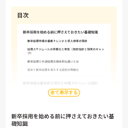
目次
新卒採用を始める前に押さえておきたい基礎知識
新卒採用市場の最新トレンドと求人倍率の現状
採用スケジュールの早期化と実態（政府指針と現実のギャッ
プ）
新卒採用と中途採用の根本的な違いとは
初めて新卒採用を導入する目的の明確化
新卒採用の基本的な流れと年間スケジュール設計
採用準備フェーズ（採用計画・予算・人員体制の構築）
全て表示する
母集団形成フェーズ（学生との接点づくりの方法）
選考フェーズ（書類選考・面接・内定出しまでの流れ）
新卒採用を始める前に押さえておきたい基
内定者フォローと入社後のサポート体制
礎知識
インターンシップを活用した早期接触戦略