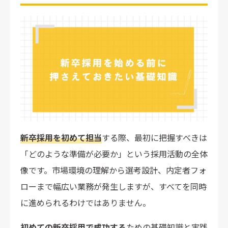
初めての新卒採用で企業が直面する5つの壁
採用スケジュール感の誤認による競合企業への後れ
学生からの認知度不足と母集団形成の困難さ
ポテンシャル採用の難しさと人材の見極め方
内定辞退率の高さと内定者フォローの重要性
現場社員の協力を得るための社内調整
採用ターゲットと人材要件の正しい設定方法
実績ベースのアプローチで自社に合う人材像を見つける
新卒採用を初めて担当
する際、最初に把握すべきは
ポテンシャルベースで採用ターゲットの幅を広げる
「どのような準備が必要か」という採用活動の全体
求める人物像を数値化・明確化のうえ評価軸を設計する
像です。市場環境の理解から選考設計、内定者フォ
採用人数の逆算と必要な母集団数を計算する
ローまで幅広い業務が発生しますが、すべてを同時
に進められるわけではありません。
初めての企業でも実践できる効果的な採用手法5選
ナビサイト
初めての新卒採用で成功する
ための基礎知識と実践