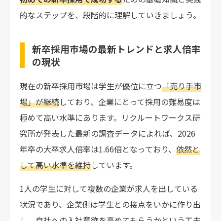
ダイレクトリクルーティング
的なステップを、段階的に理解していきましょう。
合同説明会・学内説明会
新卒紹介サービス
新卒採用市場の最新トレンドと求人倍率
リファラル採用
の現状
選考プロセスの設計と面接官が注意すべきポイント
現在の新卒採用市場は学生が優位に立つ
「売り手市
書類選考・適性検査での初期スクリーニングの基準
場」が継続
しており、企業にとって採用の難易度は
面接で学生のポテンシャルを見極める質問設計
面接官のバイアスを排除するトレーニング方法
極めて高い水準にあります。リクルートワークス研
選考段階での惹きつけと志望度向上の施策
究所が発表した最新の調査データによれば、2026
内定出しのタイミングと承諾率を高める工夫
年卒の大卒求人倍率は1.66倍となっており、
依然と
して高い水準を維持
しています。
まとめ
1人の学生に対して複数の企業が求人を出している
状況であり、企業側は学生との接点をいかに作り出
し、自社への入社意欲を高めてもらうかという工夫