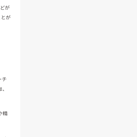
などが
ことが
ーチ
は、
や精