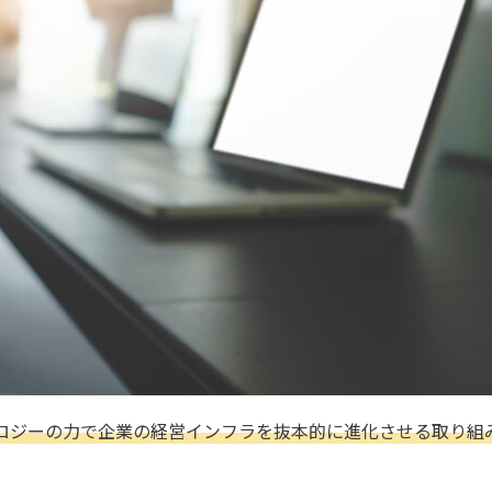
洗い出す
る
実施する
ロジーの力で企業の経営インフラを抜本的に進化させる取り組
る
現