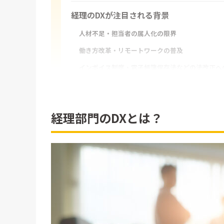
経理のDXが注目される背景
人材不足・担当者の属人化の限界
働き方改革・リモートワークの普及
インボイス制度・電子帳簿保存法などの法改正へ
クラウド会計や自動化ツールの普及
DX化できる経理業務の具体例
経理部門のDXとは？
会計ソフト・クラウド会計の導入による記帳の自
請求書発行・受領処理の電子化
経費精算・承認ワークフローのクラウド管理
振込業務のオンライン化
給与計算・年末調整のシステム化
データ分析・レポート作成の自動化