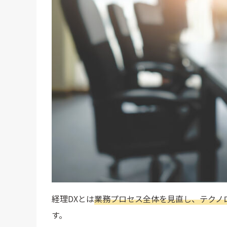
経理のDX推進の課題
ツール導入に対する現場の抵抗・不安
担当者のITスキル不足・教育の遅れ
導入後の運用体制が曖昧になる
投資対効果の不透明さ
経理DXを進めるためのステップ
ステップ1：現状の業務フローを可視化・課題を
ステップ2：目的に合ったツールを選定する
ステップ3：スモールスタートで段階的に導入す
ステップ4：現場教育と社内マニュアルの整備を
経理DXとは
業務プロセス全体を見直し、テクノ
ステップ5：定期的な効果検証と見直しを継続す
す。
正しい手続きで課題解決型の経理DXを実