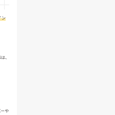
イン
事は、
バーや