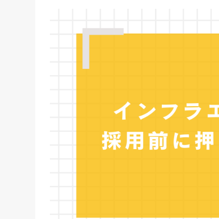
流動性の低さ・転職市場での希少性
採用担当者が直面する壁と課題
採用基準の曖昧さや技術知識不足
採用プロセスの長期化と負担増加
正社員採用だけに依存するリスク
インフラエンジニア採用を成功に導く4つ
魅力的な求人設計とスピーディーな選考
キャリアパスやワークライフバランスの提示
スキル見極めと社内技術者の選考参加
中途・新卒・フリーランスの複線的活用
採用チャネルとアプローチ方法の最適化
スカウト・イベント・コミュニティの活用