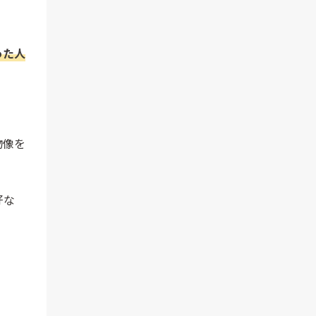
った人
物像を
好な