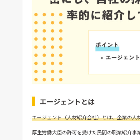
4．エージェントとの打ち合わせ
5．振り返り
エージェントに対して取ってはいけないN
紹介料の値下げ
コミュニケーション不足
紹介数のノルマ設定
エージェントコントロールを外部委託する
1．対応の質が担保される
エージェントとは
2．外部リソースに委託することにより、リソー
エージェント（人材紹介会社）とは、企業の人
3．全体の採用率がアップする
4．スピード感を持って採用活動できる
厚生労働大臣の許可を受けた民間の職業紹介事