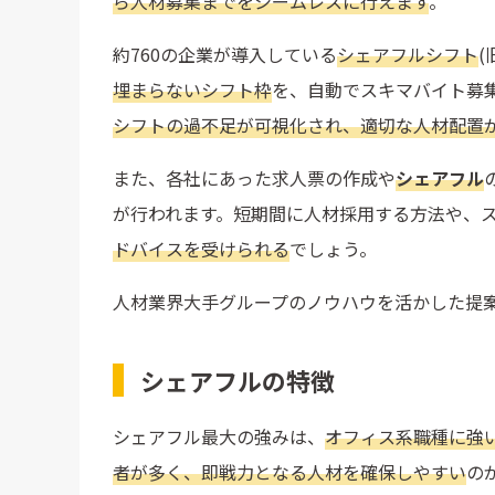
ら人材募集までをシームレスに行えます
。
約760の企業が導入している
シェアフルシフト
(
埋まらないシフト枠
を、自動でスキマバイト募
シフトの過不足が可視化され、適切な人材配置
また、各社にあった求人票の作成や
シェアフル
が行われます。短期間に人材採用する方法や、
ドバイスを受けられる
でしょう。
人材業界大手グループのノウハウを活かした提
シェアフルの特徴
シェアフル最大の強みは、
オフィス系職種に強
者が多く、即戦力となる人材を確保しやすい
の