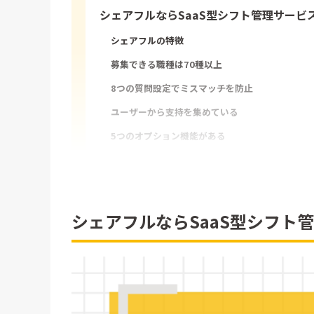
シェアフルならSaaS型シフト管理サービ
シェアフルの特徴
募集できる職種は70種以上
8つの質問設定でミスマッチを防止
ユーザーから支持を集めている
5つのオプション機能がある
シェアフル導入企業の成功例からみる活用
採用コストの削減が可能
シェアフルならSaaS型シフト
長期アルバイト採用を実現
所属長候補まで見つかる
マイナスイメージが強い業界でも長期採用を成功
シェアフルの料金形態は完全成果報酬型