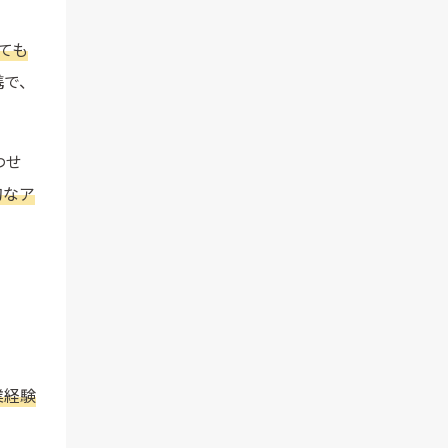
ても
携で、
わせ
的なア
業経験