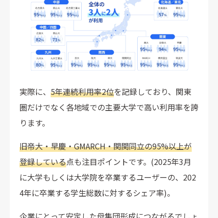
実際に、
5年連続利用率2位
を記録しており、関東
圏だけでなく各地域での主要大学で高い利用率を誇
ります。
旧帝大・早慶・GMARCH・関関同立の95%以上が
登録している
点も注目ポイントです。(2025年3月
に大学もしくは大学院を卒業するユーザーの、202
4年に卒業する学生総数に対するシェア率)。
企業にとって安定した母集団形成につながるでしょ