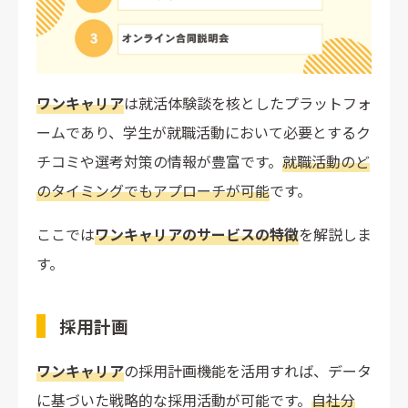
定例ミーティング
ワンキャリアの料金プラン
成功企業例｜ワンキャリアを導入し採用目標を達成
ワンキャリア
は就活体験談を核としたプラットフォ
株式会社ヒトクセ
ームであり、学生が就職活動において必要とするク
滋賀銀行
チコミや選考対策の情報が豊富です。
就職活動のど
沖電気工業株式会社
のタイミングでもアプローチが可能
です。
まとめ｜地方企業やベンチャー・スタートアップ企業
ここでは
ワンキャリアのサービスの特徴
を解説しま
はワンキャリアがおすすめ
す。
採用計画
ワンキャリア
の採用計画機能を活用すれば、データ
に基づいた戦略的な採用活動が可能です。
自社分