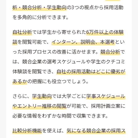
析・競合分析・学生動向
の3つの視点から採用活動
を多角的に分析できます。
自社分析
では学生から寄せられた
6万件以上の体験
談
を閲覧可能で、
インターン、説明会、本選考
とい
った採用プロセスの改善に活かせます。
競合分析
で
は、競合企業の選考スケジュールや学生のクチコミ
体験談を閲覧でき、
自社の採用活動はどこに優劣が
あるか
の把握にも役立つでしょう。
さらに、
学生動向
では大学ごとに
学事スケジュール
やエントリー推移の閲覧
が可能で、採用計画立案に
必要な情報をわずかな時間で収集できます。
比較分析機能
を使えば、
気になる競合企業の採用ス