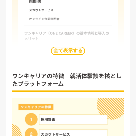
採用計画
スカウトサービス
オンライン合同説明会
ワンキャリア（ONE CAREER）の基本情報と導入の
メリット
就活生の66％が登録
全て表示する
就活早期層の学生と接点が持てる
動画掲載も可能
ワンキャリアの特徴｜就活体験談を核とし
ユーザーが使いやすい
たプラットフォーム
運用までサポートしてもらえる
ワンキャリアの営業担当とカスタマーサクセスから得
られるサポート
各種サービスツールの説明
採用マーケットレポートの共有
採用状況に合わせた企業ページの改善提案