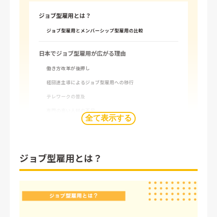
ジョブ型雇用とは？
ジョブ型雇用とメンバーシップ型雇用の比較
日本でジョブ型雇用が広がる理由
働き方改革が後押し
経団連主導によるジョブ型雇用への移行
テレワークの普及
専門の高い人材の不足
全て表示する
大手企業の先駆け導入
ジョブ型雇用のメリット（企業）
ジョブ型雇用とは？
即戦力となるプロフェッショナルを獲得
職務に応じた明確な評価が可能に
業務にフィットする人材の確保
ジョブ型雇用のメリット（個人）