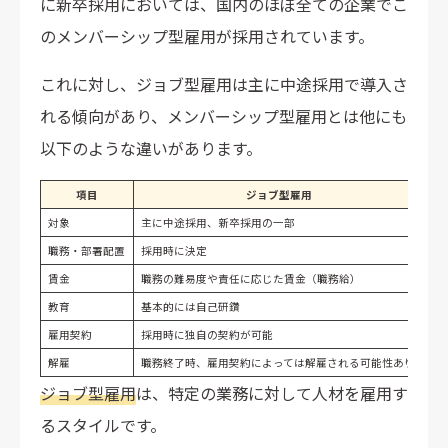
に新卒採用においては、国内のほぼ全ての企業でこ
日立製作所
カゴメ株式会社
のメンバーシップ型雇用が採用されています。
KDDI株式会社
これに対し、ジョブ型雇用は主に中途採用で導入さ
まとめ
れる傾向があり、メンバーシップ型雇用とは他にも
以下のような違いがあります。
項目
ジョブ型雇用
対象
主に中途採用、新卒採用の一部
新
職務・部署配置
採用時に決定
採
賃金
職務の難易度や責任に応じた賃金（職務給）
職
教育
基本的には自己研鑽
会
雇用契約
採用時に独自の契約が可能
会
解雇
職務終了時、雇用契約によっては解雇される可能性あり
正
ジョブ型雇用
は、特定の業務に対して人材を雇用す
るスタイルです。