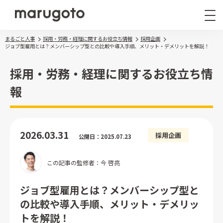
まるごと人事
採用・労務・経理に関するお役立ち情報
採用企画
ジョブ型雇用とは？メンバーシップ型との比較や導入手順、メリット・デメリットを解説！
採用・労務・経理に関するお役立ち情
報
まるごと人事
その他サービス
2026.03.31
採用企画
公開日：2025.07.23
導入事例
お役立ち情報
この記事の監修者：今 啓亮
ナレッジ資料
ウェビナー
ジョブ型雇用とは？メンバーシップ型と
の比較や導入手順、メリット・デメリッ
トを解説！