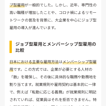
4.職務価値に応じた等級分類
プ型雇用
が一般的でした。しかし、近年、専門性の
5.職務と給与の設定
高い職種が増加したことや、コロナ禍によるリモー
6.定期的なジョブディスクリプションの見直し
トワークの普及を背景に、大企業を中心にジョブ型
雇用の導入が進んでいます。
ジョブ型雇用を導入するポイント
1.ジョブ型雇用・キャリア自律・D&Iを統合
2.経営層主導で導入を推進する
ジョブ型雇用とメンバーシップ型雇用の
比較
3.公平性と透明性を確保した評価基準の確立
4.段階的に導入する
日本における主要な雇用方法
は
メンバーシップ型雇
ジョブ型雇用で変わる人事評価のあり方
用
です。この方式では、企業が必要とする人材の
曖昧さを排除した評価基準
「数」を確保し、その後に具体的な職務や勤務地を
マネジメントスタイルの変革
割り当てます。就業規則や雇用契約は基本的に一律
定量・定性評価の最適なバランス
で、例えば「転勤に応じる義務」が就業規則に明記
されていれば、従業員はそれを拒否できません。特
ジョブ型雇用の導入事例