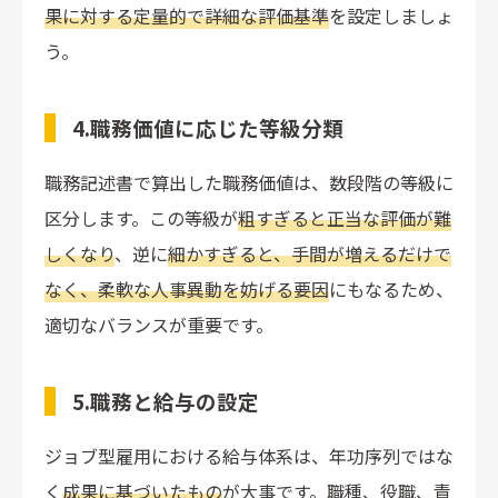
果に対する定量的で詳細な評価基準
を設定しましょ
う。
4.職務価値に応じた等級分類
職務記述書で算出した職務価値は、数段階の等級に
区分します。この等級が
粗すぎると正当な評価が難
しくなり
、逆に
細かすぎると、手間が増えるだけで
なく、柔軟な人事異動を妨げる要因
にもなるため、
適切なバランスが重要です。
5.職務と給与の設定
ジョブ型雇用における給与体系は、年功序列ではな
く
成果に基づいたもの
が大事です。職種、役職、責