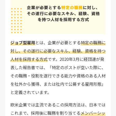
職務内容と求められる成果が明確になる
継続的なスキルアップを支援
ジョブ型雇用のデメリット（企業）
人材流出リスク
ジョブ型雇用
人材配置の柔軟性の低さ
とは、企業が必要とする
特定の職務に
既存制度の抜本的な見直しが必要
対し、その遂行に必要なスキル、経験、資格を持つ
人材を採用する方式
です。2020年3月に経団連が発
ジョブ型雇用のデメリット（個人）
表した報告書では、「特定のポストが空いた際に、
自律的な学習・スキル向上が必須
その職務・役割を遂行できる能力や資格のある人材
雇用の安定性に関する懸念
を社外から獲得、または社内で公募する雇用形態」
ジョブ型雇用で正社員を採用する導入手順
と定義されています。
1.職務内容の定義
欧米企業では主流であるこの採用方法は、日本では
2.職務記述書（ジョブディスクリプション）の作成
これまで、採用後に職務を割り当てる
3.評価制度の決定
メンバーシッ