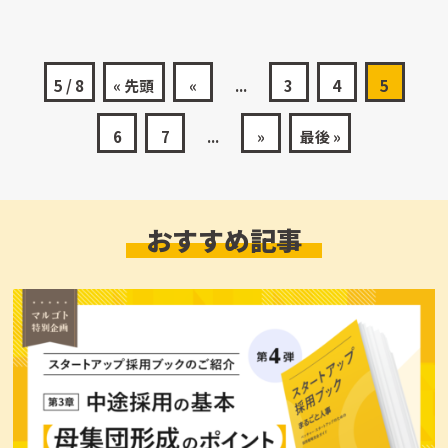
5 / 8
« 先頭
«
...
3
4
5
6
7
...
»
最後 »
おすすめ記事